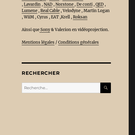
,
Lavardin
,
NAD
,
Norstone
,
De conti
,
QED
,
Lumene
,
Real Cable
, Velodyne , Martin Logan
, WiiM , Cyrus , EAT ,Krell ,
Roksan
Ainsi que
Sony
& Valerion en vidéoprojection.
Mentions légales
/
Conditions générales
RECHERCHER
RECHERC
Recherche
pour :