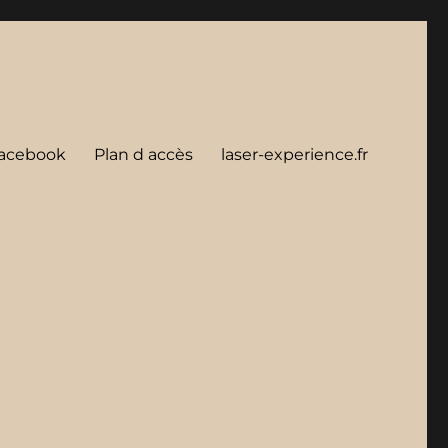
acebook
Plan d accès
laser-experience.fr